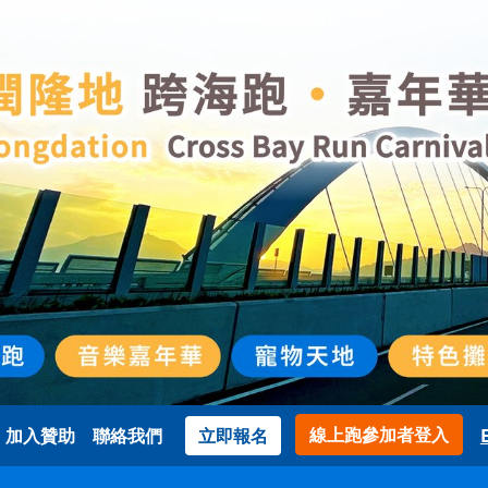
使用者帳號
Highlight Button
線上跑參加者登入
加入贊助
聯絡我們
立即報名